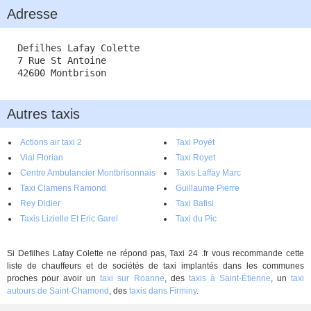
Adresse
Defilhes Lafay Colette
7 Rue St Antoine
42600 Montbrison
Autres taxis
Actions air taxi 2
Taxi Poyet
Vial Florian
Taxi Royet
Centre Ambulancier Montbrisonnais
Taxis Laffay Marc
Taxi Clamens Ramond
Guillaume Pierre
Rey Didier
Taxi Bafisi
Taxis Lizielle Et Eric Garel
Taxi du Pic
Si Defilhes Lafay Colette ne répond pas, Taxi 24 .fr vous recommande cette
liste de chauffeurs et de sociétés de taxi implantés dans les communes
proches pour avoir un
taxi sur Roanne
, des
taxis à Saint-Étienne
, un
taxi
autours de Saint-Chamond
, des
taxis dans Firminy
.