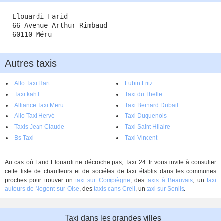
Elouardi Farid
66 Avenue Arthur Rimbaud
60110 Méru
Autres taxis
Allo Taxi Hart
Lubin Fritz
Taxi kahil
Taxi du Thelle
Alliance Taxi Meru
Taxi Bernard Dubail
Allo Taxi Hervé
Taxi Duquenois
Taxis Jean Claude
Taxi Saint Hilaire
Bs Taxi
Taxi Vincent
Au cas où Farid Elouardi ne décroche pas, Taxi 24 .fr vous invite à consulter
cette liste de chauffeurs et de sociétés de taxi établis dans les communes
proches pour trouver un
taxi sur Compiègne
, des
taxis à Beauvais
, un
taxi
autours de Nogent-sur-Oise
, des
taxis dans Creil
, un
taxi sur Senlis
.
Taxi dans les grandes villes