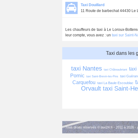
Taxi Douillard
11 Route de barbechat 44430 Le 
Les chauffeurs de taxi à Le Loroux-Bottere
leur compte, vous avez : un
taxi sur Saint-
Taxi dans les 
taxi Nantes
taxi
taxi Châteaubriant
Pornic
taxi Guéra
taxi Saint-Brevin-les-Pins
t
Carquefou
taxi La Baule-Escoublac
Orvault
taxi Saint-He
Tous droits réservés © taxi24.fr - 2011 à 2026 -