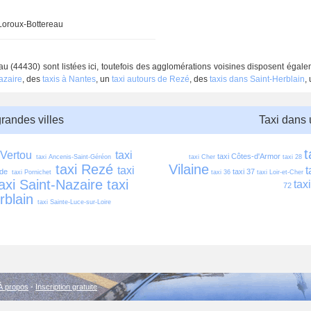
Loroux-Bottereau
au (44430) sont listées ici, toutefois des agglomérations voisines disposent égale
Nazaire
, des
taxis à Nantes
, un
taxi autours de Rezé
, des
taxis dans Saint-Herblain
,
grandes villes
Taxi dans
t
 Vertou
taxi 
taxi Côtes-d'Armor
taxi Ancenis-Saint-Géréon
taxi Cher
taxi 28
taxi Rezé
Vilaine
taxi 
t
nde
taxi 37
taxi Pornichet
taxi 36
taxi Loir-et-Cher
axi Saint-Nazaire
taxi 
tax
72
rblain
taxi Sainte-Luce-sur-Loire
À propos
-
Inscription gratuite