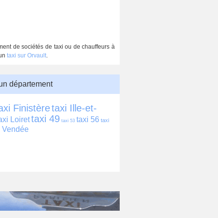
ment de sociétés de taxi ou de chauffeurs à
 un
taxi sur Orvault
.
 un département
axi Finistère
taxi Ille-et-
taxi 49
axi Loiret
taxi 56
taxi 
taxi 53
i Vendée