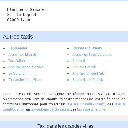
Blanchard Simone
32 rle Duplat
02000 Laon
Autres taxis
Betka Abdel
Rennesson Thierry
Aisne Taxi Lharch
Aisne Aux Taxis Varoquier
Taxi Julien
Bob taxi
Allo Taxi Appel Service
Boulme Patrick
Le Vu Eric
Allo Taxi Vincent (atv)
Tirmarche Jean-René
Bachevillers Patrick
Dans le cas où Simone Blanchard ne répond pas, TAXI 24 .fr vous
recommande cette liste de chauffeurs et d'entreprises de taxi situés dans les
communes limitrophes pour trouver un
taxi sur Château-Thierry
, des
taxis à
Saint-Quentin
, un
taxi autours de Soissons
, des
taxis dans Tergnier
.
Taxi dans les grandes villes