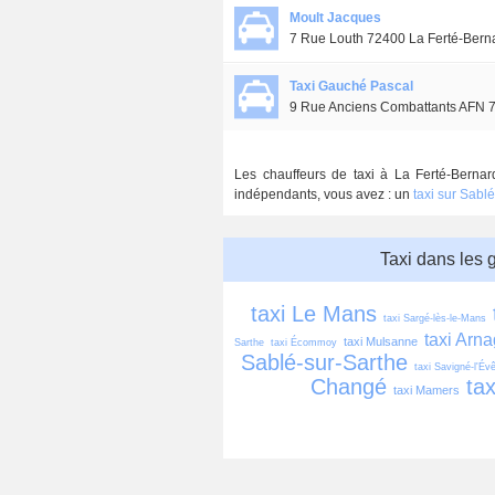
Moult Jacques
7 Rue Louth 72400 La Ferté-Bern
Taxi Gauché Pascal
9 Rue Anciens Combattants AFN 7
Les chauffeurs de taxi à La Ferté-Bernard
indépendants, vous avez : un
taxi sur Sabl
Taxi dans les 
taxi Le Mans
taxi Sargé-lès-le-Mans
taxi Arn
taxi Mulsanne
Sarthe
taxi Écommoy
Sablé-sur-Sarthe
taxi Savigné-l'Év
Changé
tax
taxi Mamers