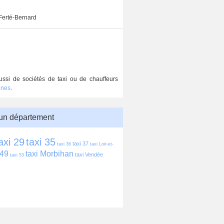
Ferté-Bernard
aussi de sociétés de taxi ou de chauffeurs
nnes
.
 un département
axi 29
taxi 35
taxi 37
taxi 36
taxi Loir-et-
 49
taxi Morbihan
taxi Vendée
taxi 53