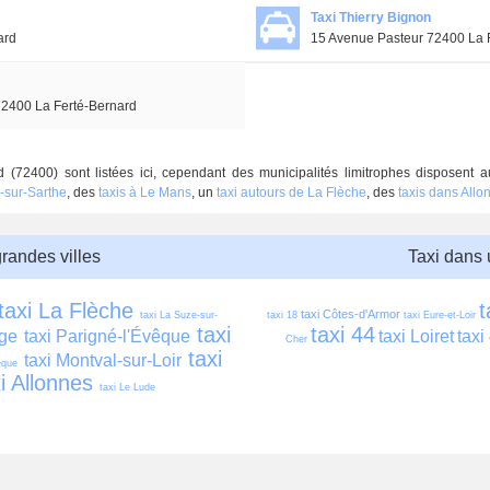
Taxi Thierry Bignon
ard
15 Avenue Pasteur 72400 La 
2400 La Ferté-Bernard
 (72400) sont listées ici, cependant des municipalités limitrophes disposent 
é-sur-Sarthe
, des
taxis à Le Mans
, un
taxi autours de La Flèche
, des
taxis dans Allo
grandes villes
Taxi dans
taxi La Flèche
t
taxi Côtes-d'Armor
taxi La Suze-sur-
taxi 18
taxi Eure-et-Loir
taxi 
taxi 44
age
taxi Parigné-l'Évêque
taxi Loiret
taxi
Cher
taxi 
taxi Montval-sur-Loir
êque
i Allonnes
taxi Le Lude