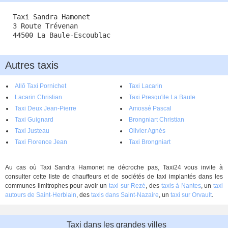
Taxi Sandra Hamonet
3 Route Trévenan
44500 La Baule-Escoublac
Autres taxis
Allô Taxi Pornichet
Taxi Lacarin
Lacarin Christian
Taxi Presqu'ile La Baule
Taxi Deux Jean-Pierre
Amossé Pascal
Taxi Guignard
Brongniart Christian
Taxi Justeau
Olivier Agnés
Taxi Florence Jean
Taxi Brongniart
Au cas où Taxi Sandra Hamonet ne décroche pas, Taxi24 vous invite à
consulter cette liste de chauffeurs et de sociétés de taxi implantés dans les
communes limitrophes pour avoir un
taxi sur Rezé
, des
taxis à Nantes
, un
taxi
autours de Saint-Herblain
, des
taxis dans Saint-Nazaire
, un
taxi sur Orvault
.
Taxi dans les grandes villes