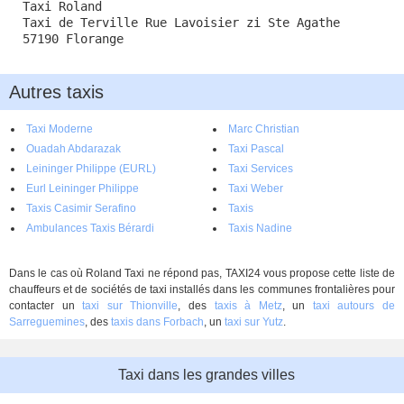
Taxi Roland
Taxi de Terville Rue Lavoisier zi Ste Agathe
57190 Florange
Autres taxis
Taxi Moderne
Marc Christian
Ouadah Abdarazak
Taxi Pascal
Leininger Philippe (EURL)
Taxi Services
Eurl Leininger Philippe
Taxi Weber
Taxis Casimir Serafino
Taxis
Ambulances Taxis Bérardi
Taxis Nadine
Dans le cas où Roland Taxi ne répond pas, TAXI24 vous propose cette liste de
chauffeurs et de sociétés de taxi installés dans les communes frontalières pour
contacter un
taxi sur Thionville
, des
taxis à Metz
, un
taxi autours de
Sarreguemines
, des
taxis dans Forbach
, un
taxi sur Yutz
.
Taxi dans les grandes villes