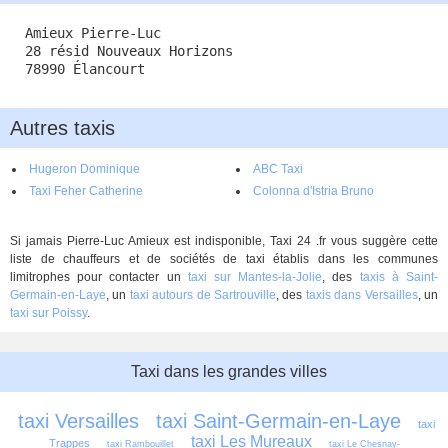
Amieux Pierre-Luc
28 résid Nouveaux Horizons
78990 Élancourt
Autres taxis
Hugeron Dominique
ABC Taxi
Taxi Feher Catherine
Colonna d'Istria Bruno
Si jamais Pierre-Luc Amieux est indisponible, Taxi 24 .fr vous suggère cette
liste de chauffeurs et de sociétés de taxi établis dans les communes
limitrophes pour contacter un
taxi sur Mantes-la-Jolie
, des
taxis à Saint-
Germain-en-Laye
, un
taxi autours de Sartrouville
, des
taxis dans Versailles
, un
taxi sur Poissy
.
Taxi dans les grandes villes
taxi Versailles
taxi Saint-Germain-en-Laye
taxi 
taxi Les Mureaux
Trappes
taxi Rambouillet
taxi Le Chesnay-