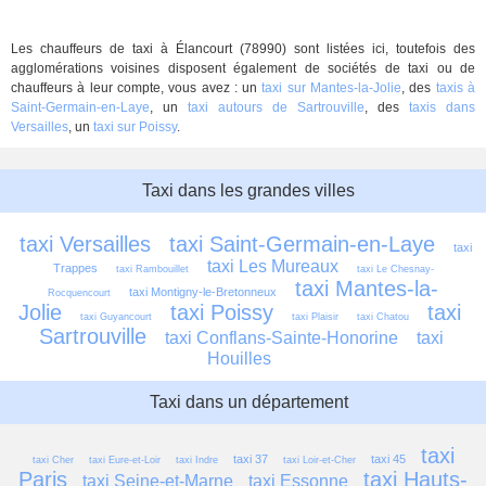
Les chauffeurs de taxi à Élancourt (78990) sont listées ici, toutefois des
agglomérations voisines disposent également de sociétés de taxi ou de
chauffeurs à leur compte, vous avez : un
taxi sur Mantes-la-Jolie
, des
taxis à
Saint-Germain-en-Laye
, un
taxi autours de Sartrouville
, des
taxis dans
Versailles
, un
taxi sur Poissy
.
Taxi dans les grandes villes
taxi Versailles
taxi Saint-Germain-en-Laye
taxi 
taxi Les Mureaux
Trappes
taxi Rambouillet
taxi Le Chesnay-
taxi Mantes-la-
taxi Montigny-le-Bretonneux
Rocquencourt
Jolie
taxi Poissy
taxi 
taxi Guyancourt
taxi Plaisir
taxi Chatou
Sartrouville
taxi Conflans-Sainte-Honorine
taxi 
Houilles
Taxi dans un département
taxi 
taxi 37
taxi 45
taxi Cher
taxi Eure-et-Loir
taxi Indre
taxi Loir-et-Cher
Paris
taxi Hauts-
taxi Seine-et-Marne
taxi Essonne