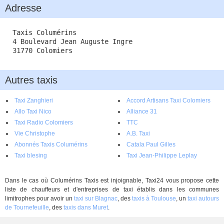
Adresse
Taxis Columérins
4 Boulevard Jean Auguste Ingre
31770 Colomiers
Autres taxis
Taxi Zanghieri
Accord Artisans Taxi Colomiers
Allo Taxi Nico
Alliance 31
Taxi Radio Colomiers
TTC
Vie Christophe
A.B. Taxi
Abonnés Taxis Columérins
Catala Paul Gilles
Taxi blesing
Taxi Jean-Philippe Leplay
Dans le cas où Columérins Taxis est injoignable, Taxi24 vous propose cette
liste de chauffeurs et d'entreprises de taxi établis dans les communes
limitrophes pour avoir un
taxi sur Blagnac
, des
taxis à Toulouse
, un
taxi autours
de Tournefeuille
, des
taxis dans Muret
.