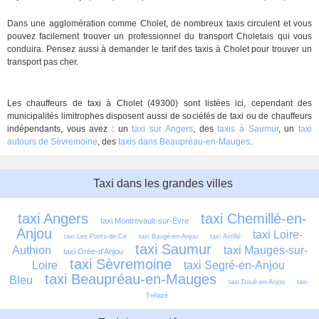
Dans une agglomération comme Cholet, de nombreux taxis circulent et vous
pouvez facilement trouver un professionnel du transport Choletais qui vous
conduira. Pensez aussi à demander le tarif des taxis à Cholet pour trouver un
transport pas cher.
Les chauffeurs de taxi à Cholet (49300) sont listées ici, cependant des
municipalités limitrophes disposent aussi de sociétés de taxi ou de chauffeurs
indépendants, vous avez : un
taxi sur Angers
, des
taxis à Saumur
, un
taxi
autours de Sèvremoine
, des
taxis dans Beaupréau-en-Mauges
.
Taxi dans les grandes villes
taxi Angers
taxi Chemillé-en-
taxi Montrevault-sur-Èvre
Anjou
taxi Loire-
taxi Les Ponts-de-Cé
taxi Baugé-en-Anjou
taxi Avrillé
taxi Saumur
Authion
taxi Mauges-sur-
taxi Orée-d'Anjou
taxi Sèvremoine
Loire
taxi Segré-en-Anjou 
taxi Beaupréau-en-Mauges
Bleu
taxi Doué-en-Anjou
taxi 
Trélazé