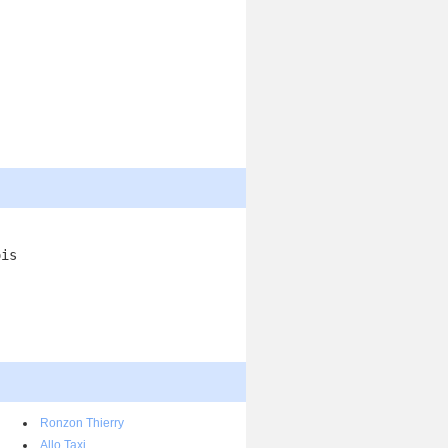
ois
Ronzon Thierry
Allo Taxi