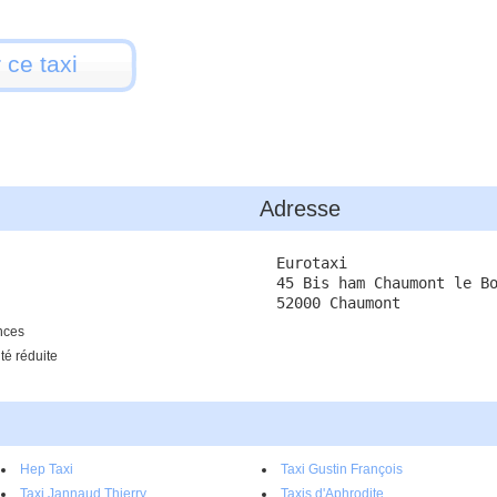
 ce taxi
Adresse
Eurotaxi
45 Bis ham Chaumont le B
52000 Chaumont
ances
ité réduite
Hep Taxi
Taxi Gustin François
Taxi Jannaud Thierry
Taxis d'Aphrodite