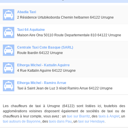
Abadia Taxi
2 Résidence Urtubikoborda Chemin helbarren 64122 Urrugne
Taxi 64 Aquitaine
Maison Aire Ona 50110 Route Departementale 810 64122 Urrugne
Centrale Taxi Cote Basque (SARL)
Route Ibardin 64122 Urrugne
Elhorga Michel - Kattalin Aguirre
4 Rue Kattalin Aguirre 64122 Urrugne
Elhorga Michel - Ramiro Arrue
Taxi à Saint Jean de Luz 3 résid Ramiro Arrue 64122 Urrugne
Les chauffeurs de taxi à Urrugne (64122) sont listées ici, toutefois des
agglomérations voisines disposent également de sociétés de taxi ou de
chauffeurs à leur compte, vous avez : un
taxi sur Biarritz
, des
taxis à Anglet
, un
taxi autours de Bayonne
, des
taxis dans Pau
, un
taxi sur Hendaye
.