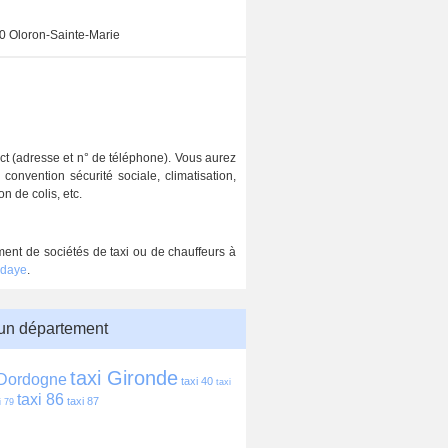
 Oloron-Sainte-Marie
act (adresse et n° de téléphone). Vous aurez
onvention sécurité sociale, climatisation,
n de colis, etc.
ment de sociétés de taxi ou de chauffeurs à
ndaye
.
 un département
taxi Gironde
 Dordogne
taxi 40
taxi 
taxi 86
taxi 87
i 79