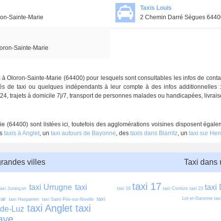
Taxis Louis
on-Sainte-Marie
2 Chemin Darré Sègues 64400
oron-Sainte-Marie
blis à Oloron-Sainte-Marie (64400) pour lesquels sont consultables les infos de cont
s de taxi ou quelques indépendants à leur compte à des infos additionnelles : c
h/24, trajets à domicile 7j/7, transport de personnes malades ou handicapées, livraiso
ie (64400) sont listées ici, toutefois des agglomérations voisines disposent égale
es
taxis à Anglet
, un
taxi autours de Bayonne
, des
taxis dans Biarritz
, un
taxi sur He
grandes villes
Taxi dans
taxi 17
taxi Urrugne
taxi 
taxi
taxi Jurançon
taxi 16
taxi Corrèze
taxi 23
car
taxi 
Lot-et-Garonne
tax
taxi Hasparren
taxi Saint-Pée-sur-Nivelle
taxi Anglet
taxi 
-de-Luz
aye