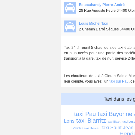
Estecahandy Pierre-André
28 Rue Auguste Peyré 64400 Olor
Louis Michel Taxi
2 Chemin Darré Ségues 64400 Ol
Taxi 24 .fr réunit 5 chauffeurs de taxi éta
en plus accès pour une partie des société
transport à la gare, taxi de nuit, service 24
Les chauffeurs de taxi à Oloron-Sainte-Mar
leur compte, vous avez : un
taxi sur Pau
, d
Taxi dans les 
taxi Pau
taxi Bayonne
taxi Biarritz
Lons
taxi Les
taxi Bidart
taxi Saint-Jean
Boucau
taxi Ustaritz
Hend