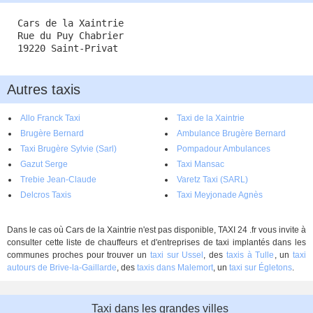
Cars de la Xaintrie
Rue du Puy Chabrier
19220 Saint-Privat
Autres taxis
Allo Franck Taxi
Taxi de la Xaintrie
Brugère Bernard
Ambulance Brugère Bernard
Taxi Brugère Sylvie (Sarl)
Pompadour Ambulances
Gazut Serge
Taxi Mansac
Trebie Jean-Claude
Varetz Taxi (SARL)
Delcros Taxis
Taxi Meyjonade Agnès
Dans le cas où Cars de la Xaintrie n'est pas disponible, TAXI 24 .fr vous invite à
consulter cette liste de chauffeurs et d'entreprises de taxi implantés dans les
communes proches pour trouver un
taxi sur Ussel
, des
taxis à Tulle
, un
taxi
autours de Brive-la-Gaillarde
, des
taxis dans Malemort
, un
taxi sur Égletons
.
Taxi dans les grandes villes