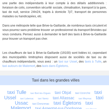
une partie des indépendants à leur compte à des détails additionnels :
livraison de colis, convention sécurité sociale, climatisation, transport à la gare,
taxi de nuit, service 24h/24, trajets à domicile 7j/7, transport de personnes
malades ou handicapées, etc.
Dans une métropole telle que Brive-la-Gaillarde, de nombreux taxis circulent et
vous pourrez sans problème trouver un professionnel du transport Brivistes qui
vous conduira. Pensez aussi à demander le tarif des taxis à Brive-la-Gaillarde
pour trouver un transport pas cher.
Les chauffeurs de taxi à Brive-la-Gaillarde (19100) sont listées ici, cependant
des municipalités limitrophes disposent aussi de sociétés de taxi ou de
chauffeurs indépendants, vous avez : un
taxi sur Ussel
, des
taxis à Tulle
, un
taxi autours de Malemort
, des
taxis dans Égletons
.
Taxi dans les grandes villes
taxi Tulle
taxi 
taxi Objat
taxi Uzerche
taxi Bort-les-Orgues
Ussel
taxi 
taxi Allassac
taxi Lubersac
taxi Varetz
taxi Meymac
Ussac
taxi Égletons
taxi 
taxi Donzenac
Malemort
taxi Argentat-sur-Dordogne