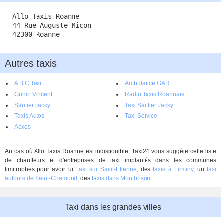
Allo Taxis Roanne
44 Rue Auguste Micon
42300 Roanne
Autres taxis
A B C Taxi
Ambulance GAR
Gonin Vincent
Radio Taxis Roannais
Sautier Jacky
Taxi Sautier Jacky
Taxis Autos
Taxi Service
Acxes
Au cas où Allo Taxis Roanne est indisponible, Taxi24 vous suggère cette liste
de chauffeurs et d'entreprises de taxi implantés dans les communes
limitrophes pour avoir un
taxi sur Saint-Étienne
, des
taxis à Firminy
, un
taxi
autours de Saint-Chamond
, des
taxis dans Montbrison
.
Taxi dans les grandes villes