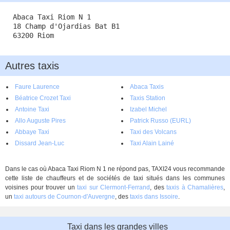
Abaca Taxi Riom N 1
18 Champ d'Ojardias Bat B1
63200 Riom
Autres taxis
Faure Laurence
Abaca Taxis
Béatrice Crozet Taxi
Taxis Station
Antoine Taxi
Izabel Michel
Allo Auguste Pires
Patrick Russo (EURL)
Abbaye Taxi
Taxi des Volcans
Dissard Jean-Luc
Taxi Alain Lainé
Dans le cas où Abaca Taxi Riom N 1 ne répond pas, TAXI24 vous recommande
cette liste de chauffeurs et de sociétés de taxi situés dans les communes
voisines pour trouver un
taxi sur Clermont-Ferrand
, des
taxis à Chamalières
,
un
taxi autours de Cournon-d'Auvergne
, des
taxis dans Issoire
.
Taxi dans les grandes villes