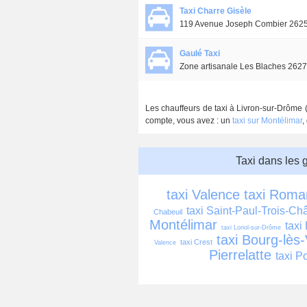
Taxi Charre Gisèle
119 Avenue Joseph Combier 2625
Gaulé Taxi
Zone artisanale Les Blaches 2627
Les chauffeurs de taxi à Livron-sur-Drôme (
compte, vous avez : un
taxi sur Montélimar
,
Taxi dans les 
taxi Valence
taxi Roma
taxi Saint-Paul-Trois-Ch
Chabeuil
Montélimar
taxi
taxi Loriol-sur-Drôme
taxi Bourg-lès
taxi Crest
Valence
Pierrelatte
taxi P