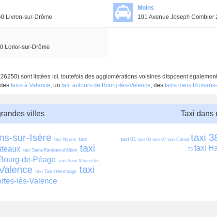
Moins
0 Livron-sur-Drôme
101 Avenue Joseph Combier 
0 Loriol-sur-Drôme
26250) sont listées ici, toutefois des agglomérations voisines disposent également
 des
taxis à Valence
, un
taxi autours de Bourg-lès-Valence
, des
taxis dans Romans-
grandes villes
Taxi dans
ns-sur-Isère
taxi 3
taxi 
taxi 01
taxi Nyons
taxi 03
taxi 07
taxi Cantal
taxi 
taxi H
âteaux
73
taxi Saint-Rambert-d'Albon
 Bourg-de-Péage
taxi Saint-Marcel-lès-
-Valence
taxi 
taxi Tain-l'Hermitage
ortes-lès-Valence