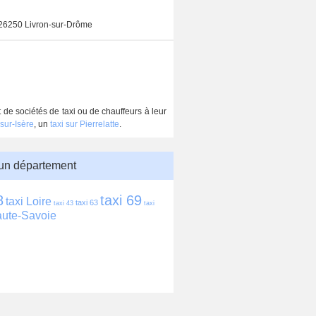
26250 Livron-sur-Drôme
 de sociétés de taxi ou de chauffeurs à leur
sur-Isère
, un
taxi sur Pierrelatte
.
 un département
8
taxi 69
taxi Loire
taxi 63
taxi 43
taxi 
aute-Savoie