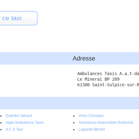
 ce taxi
Adresse
Ambulances Taxis A.a.t-d
Le Minerai BP 209
61300 Saint-Sulpice-sur-
Dutertre Gérard
Viron Christian
Aigle Ambulance Taxis
Assistance Automobile Raimond
A.C.S Taxi
Lagarde Michel