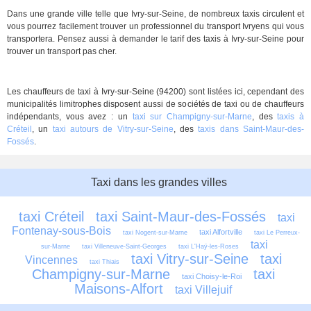
Dans une grande ville telle que Ivry-sur-Seine, de nombreux taxis circulent et
vous pourrez facilement trouver un professionnel du transport Ivryens qui vous
transportera. Pensez aussi à demander le tarif des taxis à Ivry-sur-Seine pour
trouver un transport pas cher.
Les chauffeurs de taxi à Ivry-sur-Seine (94200) sont listées ici, cependant des
municipalités limitrophes disposent aussi de sociétés de taxi ou de chauffeurs
indépendants, vous avez : un
taxi sur Champigny-sur-Marne
, des
taxis à
Créteil
, un
taxi autours de Vitry-sur-Seine
, des
taxis dans Saint-Maur-des-
Fossés
.
Taxi dans les grandes villes
taxi Créteil
taxi Saint-Maur-des-Fossés
taxi 
Fontenay-sous-Bois
taxi Alfortville
taxi Nogent-sur-Marne
taxi Le Perreux-
taxi 
sur-Marne
taxi Villeneuve-Saint-Georges
taxi L'Haÿ-les-Roses
taxi Vitry-sur-Seine
taxi 
Vincennes
taxi Thiais
Champigny-sur-Marne
taxi 
taxi Choisy-le-Roi
Maisons-Alfort
taxi Villejuif