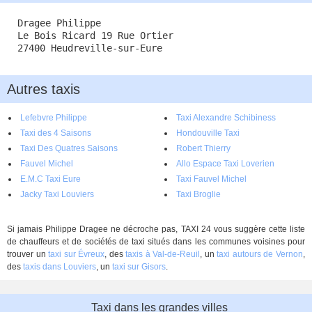
Dragee Philippe
Le Bois Ricard 19 Rue Ortier
27400 Heudreville-sur-Eure
Autres taxis
Lefebvre Philippe
Taxi Alexandre Schibiness
Taxi des 4 Saisons
Hondouville Taxi
Taxi Des Quatres Saisons
Robert Thierry
Fauvel Michel
Allo Espace Taxi Loverien
E.M.C Taxi Eure
Taxi Fauvel Michel
Jacky Taxi Louviers
Taxi Broglie
Si jamais Philippe Dragee ne décroche pas, TAXI 24 vous suggère cette liste
de chauffeurs et de sociétés de taxi situés dans les communes voisines pour
trouver un
taxi sur Évreux
, des
taxis à Val-de-Reuil
, un
taxi autours de Vernon
,
des
taxis dans Louviers
, un
taxi sur Gisors
.
Taxi dans les grandes villes