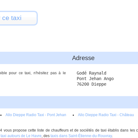
 ce taxi
Adresse
Godé Raynald
ible pour ce taxi, n'hésitez pas à le
Pont Jehan Ango
76200 Dieppe
Allo Dieppe Radio Taxi - Pont Jehan
Allo Dieppe Radio Taxi - Château
ngo
d'Eau Chemin Vertus
 vous propose cette liste de chauffeurs et de sociétés de taxi établis dans le
n
taxi autours de Le Havre
, des
taxis dans Saint-Étienne-du-Rouvray
.