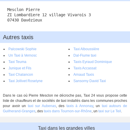
Mesclon Pierre
ZI Lombardiere 12 village Vivarois 3
07430 Davézieux
Autres taxis
Palcowski Sophie
Taxi Alboussière
Un Taxi à Vernosc
Dal-Fiume taxi
Taxi Teuma
Taxis Eyraud Dominique
Junique et Fils
Taxis Accassat
Taxi Chalancon
Arnaud Taxis
Taxi Jollivet Roselyne
Sansorny David Taxi
Dans le cas où Pierre Mesclon ne décroche pas, Taxi 24 vous propose cette
liste de chauffeurs et de sociétés de taxi installés dans les communes proches
pour avoir un
taxi sur Aubenas
, des
taxis à Annonay
, un
taxi autours de
Guilherand-Granges
, des
taxis dans Tournon-sur-Rhône
, un
taxi sur Le Teil
.
Taxi dans les grandes villes