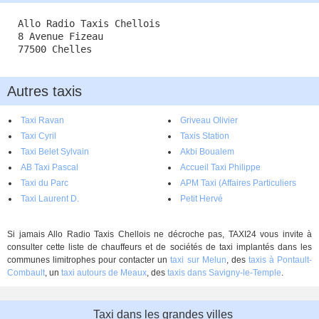
Allo Radio Taxis Chellois
8 Avenue Fizeau
77500 Chelles
Autres taxis
Taxi Ravan
Griveau Olivier
Taxi Cyril
Taxis Station
Taxi Belet Sylvain
Akbi Boualem
AB Taxi Pascal
Accueil Taxi Philippe
Taxi du Parc
APM Taxi (Affaires Particuliers
Taxi Laurent D.
Médical)
Petit Hervé
Si jamais Allo Radio Taxis Chellois ne décroche pas, TAXI24 vous invite à
consulter cette liste de chauffeurs et de sociétés de taxi implantés dans les
communes limitrophes pour contacter un
taxi sur Melun
, des
taxis à Pontault-
Combault
, un
taxi autours de Meaux
, des
taxis dans Savigny-le-Temple
.
Taxi dans les grandes villes