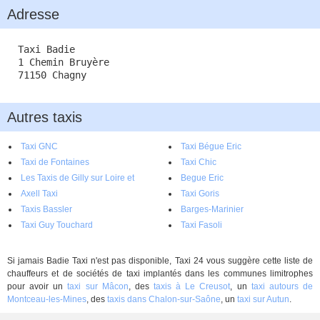
Adresse
Taxi Badie
1 Chemin Bruyère
71150 Chagny
Autres taxis
Taxi GNC
Taxi Bégue Eric
Taxi de Fontaines
Taxi Chic
Les Taxis de Gilly sur Loire et
Begue Eric
Perrigny
Axell Taxi
Taxi Goris
Taxis Bassler
Barges-Marinier
Taxi Guy Touchard
Taxi Fasoli
Si jamais Badie Taxi n'est pas disponible, Taxi 24 vous suggère cette liste de
chauffeurs et de sociétés de taxi implantés dans les communes limitrophes
pour avoir un
taxi sur Mâcon
, des
taxis à Le Creusot
, un
taxi autours de
Montceau-les-Mines
, des
taxis dans Chalon-sur-Saône
, un
taxi sur Autun
.