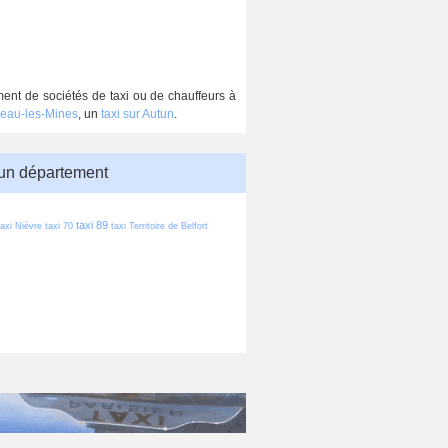
ment de sociétés de taxi ou de chauffeurs à
ceau-les-Mines
, un
taxi sur Autun
.
 un département
taxi 89
taxi Nièvre
taxi 70
taxi Territoire de Belfort