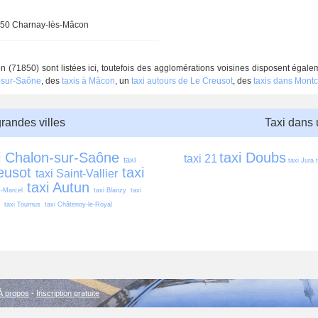
50 Charnay-lès-Mâcon
 (71850) sont listées ici, toutefois des agglomérations voisines disposent égale
n-sur-Saône
, des
taxis à Mâcon
, un
taxi autours de Le Creusot
, des
taxis dans Mont
grandes villes
Taxi dans
i Chalon-sur-Saône
taxi Doubs
taxi 21
taxi 
taxi Jura
eusot
taxi 
taxi Saint-Vallier
taxi Autun
t-Marcel
taxi Blanzy
taxi 
taxi Tournus
taxi Châtenoy-le-Royal
À propos
-
Inscription gratuite