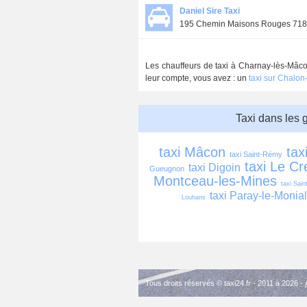
Daniel Sire Taxi
195 Chemin Maisons Rouges 718
Les chauffeurs de taxi à Charnay-lès-Mâcon
leur compte, vous avez : un
taxi sur Chalo
Taxi dans les 
taxi Mâcon
tax
taxi Saint-Rémy
taxi Le Cr
taxi Digoin
Gueugnon
Montceau-les-Mines
taxi Sain
taxi Paray-le-Monial
Louhans
Tous droits réservés © taxi24.fr - 2011 à 2026 -