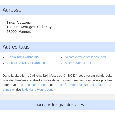
Adresse
Taxi Allioux
16 Rue Georges Caldray
56000 Vannes
Autres taxis
Radio Taxis Vannetais
Accord Activité Artisanale des
Accord Activité Artisanale des
Adhérents du Radio Taxi Vannetais
A.Bro Gwened Taxis
Artisans du Radio Taxis Vannetais
Dans la situation où Allioux Taxi n'est pas là, TAXI24 vous recommande cette
liste de chauffeurs et d'entreprises de taxi situés dans les communes proches
pour avoir un
taxi sur Lorient
, des
taxis à Ploemeur
, un
taxi autours de
Lanester
, des
taxis dans Hennebont
.
Taxi dans les grandes villes