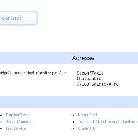
 ce taxi
Adresse
Steph'Taxis
eignée pour ce taxi, n'hésitez pas à le
Chateaubrun
97180 Sainte-Anne
Tropikal Taxis
Nébor Fréd
Gimard Amédée
Transport STU (Transport Sanitaire 
Taxi Service
Urbain)
Crash' Arts