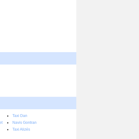
Taxi Dan
et
Navis Gontran
Taxi Alizés