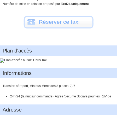
Numéro de mise en relation proposé par
Taxi24 uniquement
.
Réserver ce taxi
Plan d'accès
Informations
Transfert aéroport, Minibus Mercedes 8 places, 7j/7
24h/24 (la nuit sur commande), Agréé Sécurité Sociale pour les RdV de
consultations ou de traitements médicaux, circuits touristiques à la demande,
devis rapide
Adresse