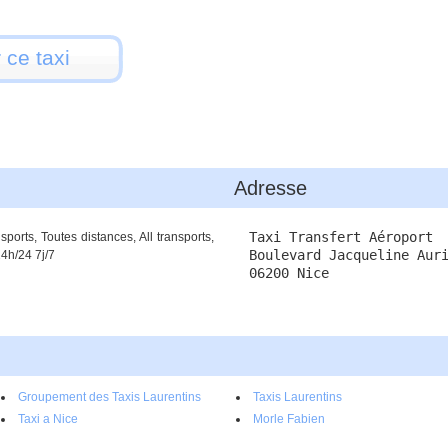
 ce taxi
Adresse
Taxi Transfert Aéroport
s, Toutes distances, All transports,
Boulevard Jacqueline Aur
24h/24 7j/7
06200 Nice
Groupement des Taxis Laurentins
Taxis Laurentins
Taxi a Nice
Morle Fabien