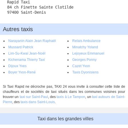
Rapid Taxi
84 ch Finette Sainte Clotilde
97400 Saint-Denis
Autres taxis
Narayanin Alain Jean Raphaël
Relais Ambulance
Mussard Patrick
Minatchy Yoland
Lim-Su-Kwaï Jean-Noël
Lejoyeux Emmanuel
Kichenama Thierry Taxi
Georges Ponny
Dijoux Yves
Cazet Yvon
Boyer Yvon-René
Taxis Dyonisiens
Si Taxi Rapid ne décroche pas, TAXI 24 vous invite à consulter cette liste de
chauffeurs et de sociétés de taxi situés dans les communes voisines pour
trouver un
taxi sur Saint-Paul
, des
taxis à Le Tampon
, un
taxi autours de Saint-
Pierre
, des
taxis dans Saint-Louis
.
Taxi dans les grandes villes