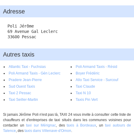
Adresse
Poli Jérôme
69 Avenue Gal Leclerc
33600 Pessac
Autres taxis
Atlantic Taxi - Fuchsias
Poli Armand Taxis - Résid
Poli Armand Taxis - Gén Leclerc
Clémentines
Boyer Frédéric
Pradere Jean-Pierre
Allo Taxi Service - Surcouf
Sud Ouest Taxis
Taxi Claude
Taxi 2 Pessac
Taxi N 10
Taxi Seiller-Martin
Taxis Pin Vert
Si jamais Jérôme Poli n'est pas là, TAXI 24 vous invite à consulter cette liste de
chauffeurs et d'entreprises de taxi situés dans les communes voisines pour
contacter un
taxi sur Mérignac
, des
taxis à Bordeaux
, un
taxi autours de
Talence
, des
taxis dans Villenave-d'Ornon
.