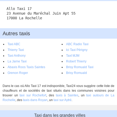
Allo Taxi 17
23 Avenue du Maréchal Juin Apt 55
17000 La Rochelle
Autres taxis
Taxi ABC
ABC Radio Taxi
Thierry Taxi
Ici Taxi Périgny
Taxi Anthony
TaxI MJM
La Jarne Taxi
Robert Thierry
Abaxis Roos Taxis Saintes
Brisy Romuald Taxi
Grenon Roger
Brisy Romuald
Dans le cas où Allo Taxi 17 est indisponible, Taxi24 vous suggère cette liste de
chauffeurs et de sociétés de taxi situés dans les communes voisines pour
trouver un
taxi sur Rochefort
, des
taxis à Saintes
, un
taxi autours de La
Rochelle
, des
taxis dans Royan
, un
taxi sur Aytré
.
Taxi dans les grandes villes