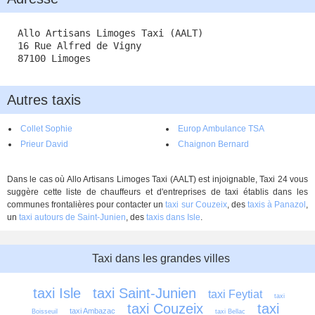
Allo Artisans Limoges Taxi (AALT)
16 Rue Alfred de Vigny
87100 Limoges
Autres taxis
Collet Sophie
Europ Ambulance TSA
Prieur David
Chaignon Bernard
Dans le cas où Allo Artisans Limoges Taxi (AALT) est injoignable, Taxi 24 vous
suggère cette liste de chauffeurs et d'entreprises de taxi établis dans les
communes frontalières pour contacter un
taxi sur Couzeix
, des
taxis à Panazol
,
un
taxi autours de Saint-Junien
, des
taxis dans Isle
.
Taxi dans les grandes villes
taxi Isle
taxi Saint-Junien
taxi Feytiat
taxi 
taxi Couzeix
taxi 
taxi Ambazac
Boisseuil
taxi Bellac