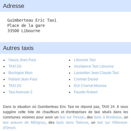
Adresse
Guimberteau Eric Taxi
Place de la gare
33500 Libourne
Autres taxis
Gauzy Jean-Paul
Libourne Taxi
TAXI 2G
Assistance Taxi Libourne
Boulogne Marc
Lavandier Jean Claude Taxi
Pallard Jean-Paul
Cremier Daniel
TAXI 2G
Ech Charrat Moussa
Taxi Avensan 2
Faustin Robert
Dans la situation où Guimberteau Eric Taxi ne répond pas, TAXI 24 .fr vous
suggère cette liste de chauffeurs et d'entreprises de taxi situés dans les
communes voisines pour avoir un
taxi sur Pessac
, des
taxis à Bordeaux
, un
taxi autours de Mérignac
, des
taxis dans Talence
, un
taxi sur Villenave-
d'Ornon
.