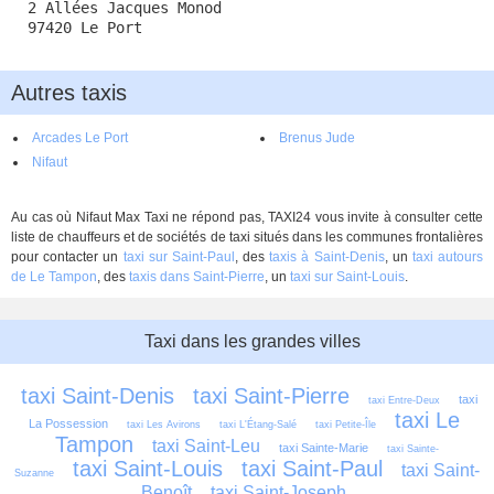
2 Allées Jacques Monod
97420 Le Port
Autres taxis
Arcades Le Port
Brenus Jude
Nifaut
Au cas où Nifaut Max Taxi ne répond pas, TAXI24 vous invite à consulter cette
liste de chauffeurs et de sociétés de taxi situés dans les communes frontalières
pour contacter un
taxi sur Saint-Paul
, des
taxis à Saint-Denis
, un
taxi autours
de Le Tampon
, des
taxis dans Saint-Pierre
, un
taxi sur Saint-Louis
.
Taxi dans les grandes villes
taxi Saint-Denis
taxi Saint-Pierre
taxi 
taxi Entre-Deux
taxi Le 
La Possession
taxi Les Avirons
taxi L'Étang-Salé
taxi Petite-Île
Tampon
taxi Saint-Leu
taxi Sainte-Marie
taxi Sainte-
taxi Saint-Louis
taxi Saint-Paul
taxi Saint-
Suzanne
Benoît
taxi Saint-Joseph