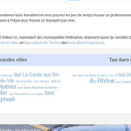
nombreux taxis travaillent et vous pourrez en peu de temps trouver un professionne
xis à Fréjus pour trouver un transport pas cher.
t listées ici, cependant des municipalités limitrophes disposent aussi de sociétés
yne-sur-Mer
, un
taxi autours de Toulon
, des
taxis dans Draguignan
.
grandes villes
Taxi dans
taxi La Garde
taxi Six-
taxi A
nte-Maxime
taxi Alpes-de-Haute-Provence
taxi 05
du-Rhône
-du-Var
taxi La 
taxi Brignoles
taxi Ollioules
taxi Corse-d
Hyères
taxi Saint-Maximin-la-Sainte-
Mer
taxi 
taxi Roquebrune-sur-Argens
aphaël
À propos
-
Inscription gratuite