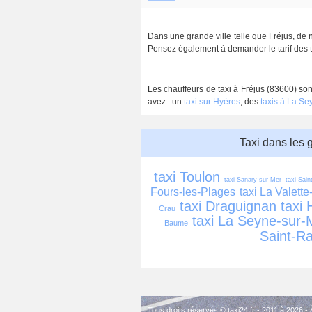
Dans une grande ville telle que Fréjus, de 
Pensez également à demander le tarif des ta
Les chauffeurs de taxi à Fréjus (83600) son
avez : un
taxi sur Hyères
, des
taxis à La Se
Taxi dans les 
taxi Toulon
taxi Sanary-sur-Mer
taxi Sai
Fours-les-Plages
taxi La Valette
taxi Draguignan
taxi 
Crau
taxi La Seyne-sur-
Baume
Saint-R
Tous droits réservés © taxi24.fr - 2011 à 2026 -