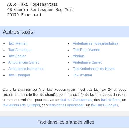
Allo Taxi Fouesnantais
46 Chemin Kerlosquen Beg Meil
29170 Fouesnant
Autres taxis
Taxi Merrien
Ambulances Fouesnantaises
Taxi Armorique
Taxi Riou Yvonne
Taxi Abalan
Abalan
Ambulances Garrec
Ambulance Garrec
Ambulance Kermarrec
Taxi Ambulances du Névet
Taxi Champal
Taxi d'Armor
Dans la situation où Allo Taxi Fouesnantais n'est pas là, Taxi 24 .fr vous
recommande cette liste de chauffeurs et de sociétés de taxi implantés dans les
communes voisines pour trouver un
taxi sur Concarneau
, des
taxis à Brest
, un
taxi autours de Quimper
, des
taxis dans Landerneau
, un
taxi sur Guipavas
.
Taxi dans les grandes villes