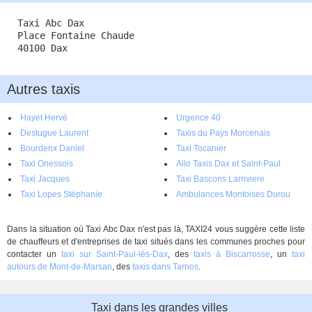
Taxi Abc Dax
Place Fontaine Chaude
40100 Dax
Autres taxis
Hayet Hervé
Urgence 40
Destugue Laurent
Taxis du Pays Morcenais
Bourdenx Daniel
Taxi Tocanier
Taxi Onessois
Allo Taxis Dax et Saint-Paul
Taxi Jacques
Taxi Bascons Larriviere
Taxi Lopes Stéphanie
Ambulances Montoises Durou
Dans la situation où Taxi Abc Dax n'est pas là, TAXI24 vous suggère cette liste
de chauffeurs et d'entreprises de taxi situés dans les communes proches pour
contacter un
taxi sur Saint-Paul-lès-Dax
, des
taxis à Biscarrosse
, un
taxi
autours de Mont-de-Marsan
, des
taxis dans Tarnos
.
Taxi dans les grandes villes