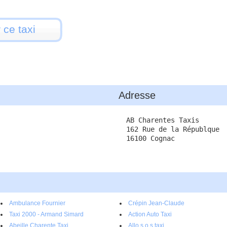
 ce taxi
Adresse
AB Charentes Taxis
162 Rue de la Républque
16100 Cognac
Ambulance Fournier
Crépin Jean-Claude
Taxi 2000 - Armand Simard
Action Auto Taxi
Abeille Charente Taxi
Allo s.o.s taxi