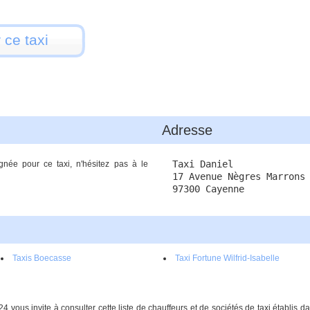
 ce taxi
Adresse
Taxi Daniel
gnée pour ce taxi, n'hésitez pas à le
17 Avenue Nègres Marrons
97300 Cayenne
Taxis Boecasse
Taxi Fortune Wilfrid-Isabelle
4 vous invite à consulter cette liste de chauffeurs et de sociétés de taxi établis