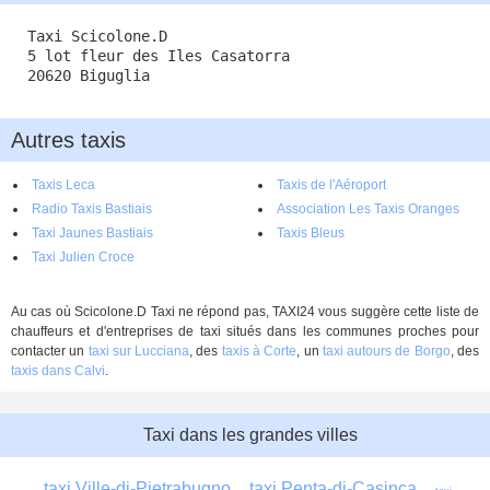
Taxi Scicolone.D
5 lot fleur des Iles Casatorra
20620 Biguglia
Autres taxis
Taxis Leca
Taxis de l'Aéroport
Radio Taxis Bastiais
Association Les Taxis Oranges
(ASSOCIATION)
Taxi Jaunes Bastiais
Bastiais
Taxis Bleus
Taxi Julien Croce
Au cas où Scicolone.D Taxi ne répond pas, TAXI24 vous suggère cette liste de
chauffeurs et d'entreprises de taxi situés dans les communes proches pour
contacter un
taxi sur Lucciana
, des
taxis à Corte
, un
taxi autours de Borgo
, des
taxis dans Calvi
.
Taxi dans les grandes villes
taxi Ville-di-Pietrabugno
taxi Penta-di-Casinca