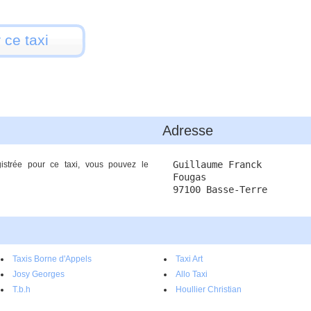
 ce taxi
Adresse
Guillaume Franck
gistrée pour ce taxi, vous pouvez le
Fougas
97100 Basse-Terre
Taxis Borne d'Appels
Taxi Art
Josy Georges
Allo Taxi
T.b.h
Houllier Christian