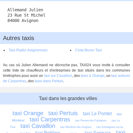
Allemand Julien
23 Rue St Michel
84000 Avignon
Autres taxis
Taxi-Radio-Avignonnais
Clota Bruno Taxi
Au cas où Julien Allemand ne décroche pas, TAXI24 vous invite à consulter
cette liste de chauffeurs et d'entreprises de taxi situés dans les communes
limitrophes pour avoir un
taxi sur Cavaillon
, des
taxis à Orange
, un
taxi autours
de Carpentras
, des
taxis dans Pertuis
.
Taxi dans les grandes villes
taxi Orange
taxi Pertuis
taxi Le Pontet
taxi 
taxi Carpentras
Monteux
taxi Pernes-les-Fontaines
taxi Le 
taxi Cavaillon
Thor
taxi Morières-lès-Avignon
taxi Entraigues-sur-la-
taxi 
taxi Bollène
taxi Sorgues