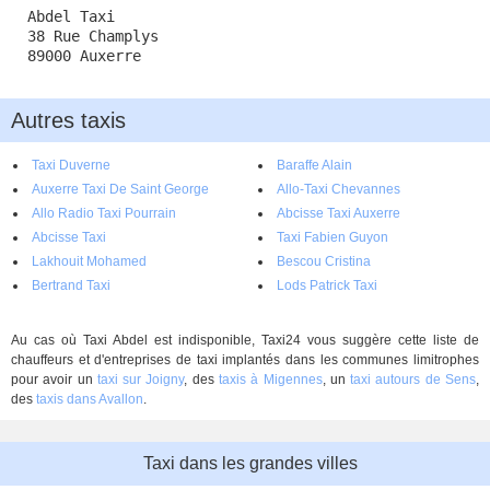
Abdel Taxi
38 Rue Champlys
89000 Auxerre
Autres taxis
Taxi Duverne
Baraffe Alain
Auxerre Taxi De Saint George
Allo-Taxi Chevannes
Allo Radio Taxi Pourrain
Abcisse Taxi Auxerre
Abcisse Taxi
Taxi Fabien Guyon
Lakhouit Mohamed
Bescou Cristina
Bertrand Taxi
Lods Patrick Taxi
Au cas où Taxi Abdel est indisponible, Taxi24 vous suggère cette liste de
chauffeurs et d'entreprises de taxi implantés dans les communes limitrophes
pour avoir un
taxi sur Joigny
, des
taxis à Migennes
, un
taxi autours de Sens
,
des
taxis dans Avallon
.
Taxi dans les grandes villes