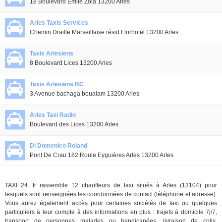
18 Boulevard Emile Zola 13200 Arles
Arles Taxis Services
Chemin Draille Marseillaise résid Florhotel 13200 Arles
Taxis Arlesiens
8 Boulevard Lices 13200 Arles
Taxis Arlesiens BC
3 Avenue bachaga boualam 13200 Arles
Arles Taxi Radio
Boulevard des Lices 13200 Arles
Di Domenico Roland
Pont De Crau 182 Route Eyguières Arles 13200 Arles
TAXI 24 .fr rassemble 12 chauffeurs de taxi situés à Arles (13104) pour
lesquels sont renseignées les coordonnées de contact (téléphone et adresse).
Vous aurez également accès pour certaines sociétés de taxi ou quelques
particuliers à leur compte à des informations en plus : trajets à domicile 7j/7,
transport de personnes malades ou handicapées, livraison de colis,