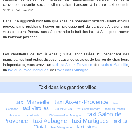
convention sécurité sociale, climatisation, transport à la gare, taxi de nuit,
service 24h/24, etc.
Dans une agglomération telle que Arles, de nombreux taxis travaillent et vous
pouvez sans problème trouver un professionnel du transport Arlésiens qui
vous conduira. Pensez aussi à demander le tarif des taxis à Arles pour trouver
un transport pas cher.
Les chauffeurs de taxi à Arles (13104) sont listées ici, cependant des
municipalités limitrophes disposent aussi de sociétés de taxi ou de chauffeurs
indépendants, vous avez : un
taxi sur Aix-en-Provence
, des
taxis à Marseille
,
un
taxi autours de Martigues
, des
taxis dans Aubagne
.
Taxi dans les grandes villes
taxi Marseille
taxi Aix-en-Provence
taxi 
taxi Vitrolles
taxi Miramas
Gardanne
taxi Châteaurenard
taxi Les Pennes-
taxi Salon-de-
Mirabeau
taxi Allauch
taxi Châteauneuf-les-Martigues
Provence
taxi Aubagne
taxi Martigues
taxi La 
Ciotat
taxi Istres
taxi Marignane